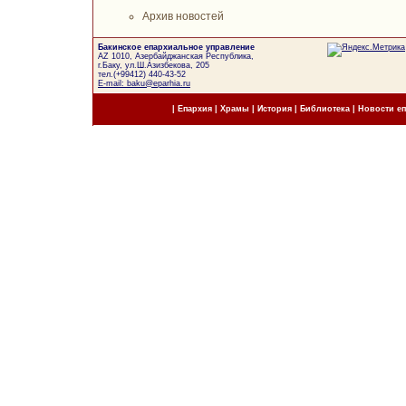
Архив новостей
Бакинское епархиальное управление
AZ 1010, Азербайджанская Республика,
г.Баку, ул.Ш.Азизбекова, 205
тел.(+99412) 440-43-52
E-mail: baku@eparhia.ru
|
Епархия
|
Храмы
|
История
|
Библиотека
|
Новости е