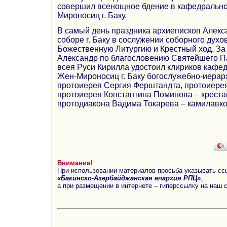
совершил всенощное бдение в кафедрально
Мироносиц г. Баку.
В самый день праздника архиепископ Алек
соборе г. Баку в сослужении соборного дух
Божественную Литургию и Крестный ход. З
Александр по благословению Святейшего П
всея Руси Кирилла удостоил клириков кафе
Жен-Мироносиц г. Баку богослужебно-иерарх
протоиерея Сергия Ферштандта, протоиере
протоиерея Константина Поминова – креста
протодиакона Вадима Токарева – камилавко
Внимание!
При использовании материалов просьба указывать сс
«Бакинско-Азербайджанская епархия РПЦ»
,
а при размещении в интернете – гиперссылку на наш 