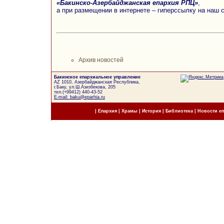
«Бакинско-Азербайджанская епархия РПЦ»
,
а при размещении в интернете – гиперссылку на наш 
Архив новостей
Бакинское епархиальное управление
AZ 1010, Азербайджанская Республика,
г.Баку, ул.Ш.Азизбекова, 205
тел.(+99412) 440-43-52
E-mail: baku@eparhia.ru
|
Епархия
|
Храмы
|
История
|
Библиотека
|
Новости е