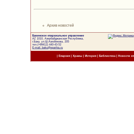
Архив новостей
Бакинское епархиальное управление
AZ 1010, Азербайджанская Республика,
г.Баку, ул.Ш.Азизбекова, 205
тел.(+99412) 440-43-52
E-mail: baku@eparhia.ru
|
Епархия
|
Храмы
|
История
|
Библиотека
|
Новости е