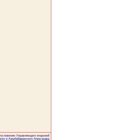
агословению Управляющего епархией
кого и Азербайджанского Александра