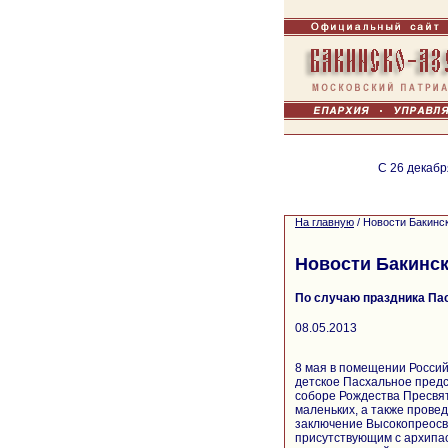
С 26 декабр
На главную
/
Новости Бакинс
Новости Бакинск
По случаю праздника Па
08.05.2013
8 мая в помещении Росси
детское Пасхальное пред
соборе Рождества Пресвят
маленьких, а также прове
заключение Высокопреосв
присутствующим с архипас