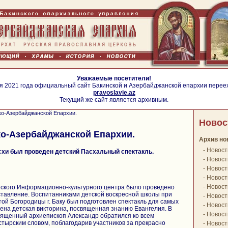
Уважаемые посетители!
я 2021 года официальный сайт Бакинской и Азербайджанской епархии перее
pravoslavie.az
Текущий же сайт является архивным.
ко-Азербайджанской Епархии.
Новос
о-Азербайджанской Епархии.
Архив но
-
Новост
схи был проведен детский Пасхальный спектакль.
-
Новост
-
Новост
-
Новост
-
Новост
йского Информационно-культурного центра было проведено
ставление. Воспитанниками детской воскресной школы при
-
Новост
ой Богородицы г. Баку был подготовлен спектакль для самых
-
Новост
дена детская викторина, посвященная знанию Евангелия. В
-
Новост
ященный архиепископ Александр обратился ко всем
тырским словом, поблагодарив участников за прекрасно
-
Новост