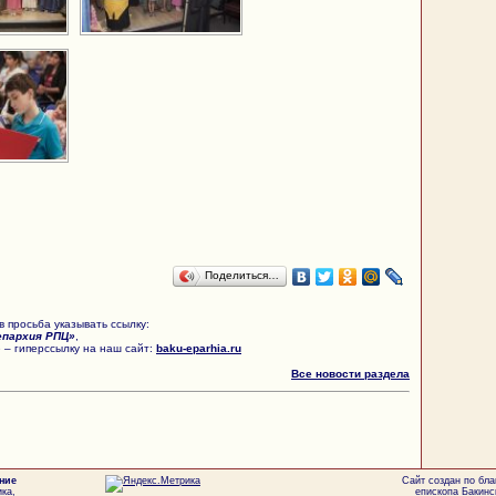
Поделиться…
 просьба указывать ссылку:
епархия РПЦ»
,
 – гиперссылку на наш сайт:
baku-eparhia.ru
Все новости раздела
ние
Сайт создан по бл
ка,
епископа Бакинс