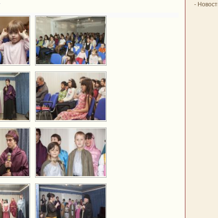
.
-
Новост