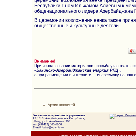
церемонии возложения венка Президентом
Республики г-ном Ильхамом Алиевым к мем
общенационального лидера Азербайджана Г
В церемонии возложения венка также приня
общественные и культурные деятели.
Внимание!
При использовании материалов просьба указывать сс
«Бакинско-Азербайджанская епархия РПЦ»
,
а при размещении в интернете – гиперссылку на наш 
Архив новостей
Бакинское епархиальное управление
AZ 1010, Азербайджанская Республика,
г.Баку, ул.Ш.Азизбекова, 205
тел.(+99412) 440-43-52
E-mail: baku@eparhia.ru