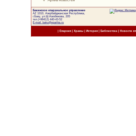
Бакинское епархиальное управление
AZ 1010, Азербайджанская Республика,
г.Баку, ул.Ш.Азизбекова, 205
тел.(+99412) 440-43-52
E-mail: baku@eparhia.ru
|
Епархия
|
Храмы
|
История
|
Библиотека
|
Новости е