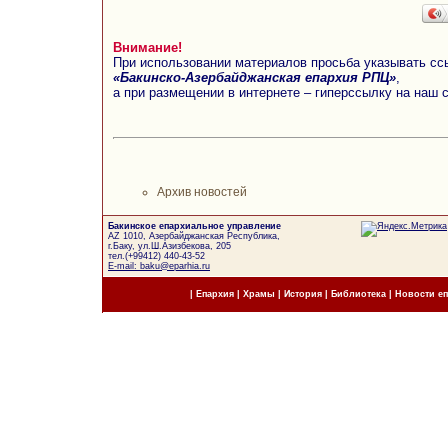
Внимание!
При использовании материалов просьба указывать сс
«Бакинско-Азербайджанская епархия РПЦ»
,
а при размещении в интернете – гиперссылку на наш 
Архив новостей
Бакинское епархиальное управление
AZ 1010, Азербайджанская Республика,
г.Баку, ул.Ш.Азизбекова, 205
тел.(+99412) 440-43-52
E-mail: baku@eparhia.ru
|
Епархия
|
Храмы
|
История
|
Библиотека
|
Новости е