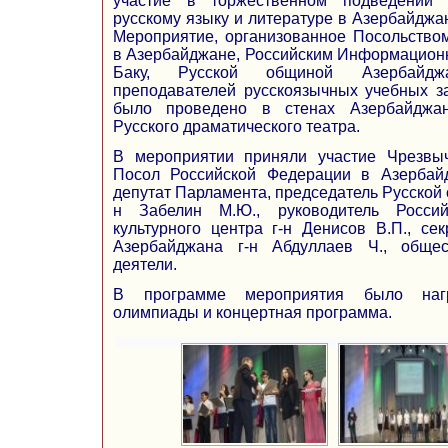
участие в торжественном подведении
русскому языку и литературе в Азербайджа
Мероприятие, организованное Посольство
в Азербайджане, Российским Информационн
Баку, Русской общиной Азербайд
преподавателей русскоязычных учебных з
было проведено в стенах Азербайджанс
Русского драматического театра.
В мероприятии приняли участие Чрезв
Посол Российской Федерации в Азербайд
депутат Парламента, председатель Русской
н Забелин М.Ю., руководитель Россий
культурного центра г-н Денисов В.П., се
Азербайджана г-н Абдуллаев Ч., обще
деятели.
В программе мероприятия было нагр
олимпиады и концертная программа.