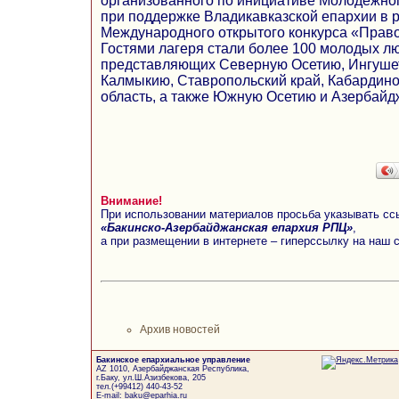
организованного по инициативе Молодежно
при поддержке Владикавказской епархии в р
Международного открытого конкурса «Прав
Гостями лагеря стали более 100 молодых люд
представляющих Северную Осетию, Ингушет
Калмыкию, Ставропольский край, Кабардин
область, а также Южную Осетию и Азербайд
Внимание!
При использовании материалов просьба указывать сс
«Бакинско-Азербайджанская епархия РПЦ»
,
а при размещении в интернете – гиперссылку на наш 
Архив новостей
Бакинское епархиальное управление
AZ 1010, Азербайджанская Республика,
г.Баку, ул.Ш.Азизбекова, 205
тел.(+99412) 440-43-52
E-mail: baku@eparhia.ru