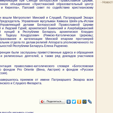
ммуникаций при Синоде Белорусской Православной Церкви,
-
Новост
енное объединение «Христианский образовательный центр
и Кирилла», Папский совет по содействию христианскому
и вошли Митрополит Минский и Слуцкий, Патриарший Экзарх
Председатель Управления мусульман Кавказа Шейх-уль-Ислам
;Управляющий делами Белорусской Православной Церкви
й и Лидский Гурий; архиепископ Бакинский и Азербайджанский
ий нунций в Республике Беларусь архиепископ Клаудио
оп Тадеуш Кондрусевич (Римско-Католическая Церковь);
бразования и катехизации Минской епархии протоиерей
альник отдела по делам религий Аппарата уполномоченного по
ьностей Республики Беларусь Елена Радченко.
еренции были заслушаны приветственные адреса и обращения
 и религиозных деятелей, а также ряд докладов участников
нтация православно-католического словаря «Богословская
го фондом Pro Oriente (Вена, Австрия) и фондом «Русское
ссия).
завершилось приемом от имени Патриаршего Экзарха всея
нского и Слуцкого Филарета.
Поделиться…
 просьба указывать ссылку: