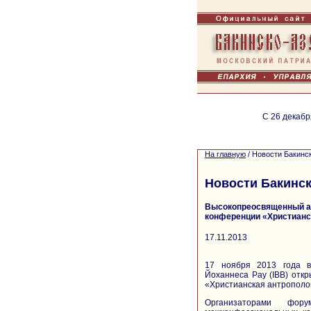
С 26 декабр
На главную
/
Новости Бакинс
Новости Бакинск
Высокопреосвященный ар
конференции «Христианс
17.11.2013
17 ноября 2013 года в
Йоханнеса Рау (IBB) отк
«Христианская антрополо
Организаторами фор