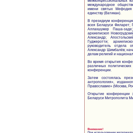
межконфессиональных ко
международное обществ
имени святых Мефодия 
единству (Ватикан).
В президиум конференци
всея Беларуси Филарет; 
Аллахшукюр Паша-заде
архиепископ Новогрудски
Александр; Апостольск
Гуджеротти; архиеписк
руководитель отдела о
Александр Шимбалёв; нач
делам религий и национал
Во время открытия конф
различных политических
конференции.
Затем состоялась презе
антропология», изданно
Православие» (Москва, Ро
Открытие конференции 
Беларуси Митрополита Ми
Внимание!
При использовании материалов