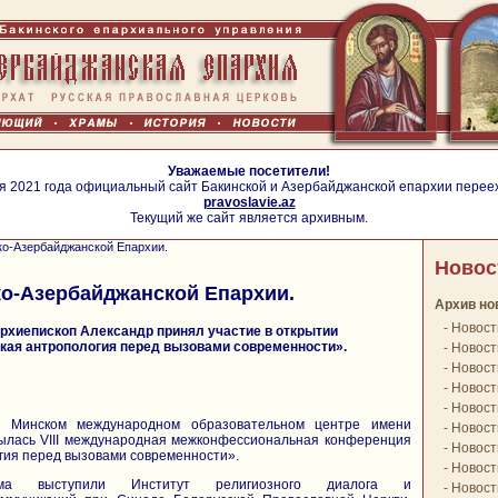
Уважаемые посетители!
я 2021 года официальный сайт Бакинской и Азербайджанской епархии перее
pravoslavie.az
Текущий же сайт является архивным.
ко-Азербайджанской Епархии.
Новос
о-Азербайджанской Епархии.
Архив но
-
Новост
хиепископ Александр принял участие в открытии
кая антропология перед вызовами современности».
-
Новост
-
Новост
-
Новост
-
Новост
 Минском международном образовательном центре имени
-
Новост
рылась VIII международная межконфессиональная конференция
-
Новост
гия перед вызовами современности».
-
Новост
ума выступили Институт религиозного диалога и
-
Новост