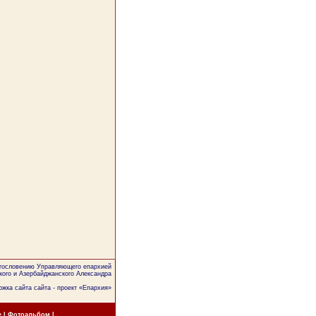
агословению Управляющего епархией
кого и Азербайджанского Александра
жка сайта сайта - проект «
Епархия
»
е
|
Фотоальбом
|