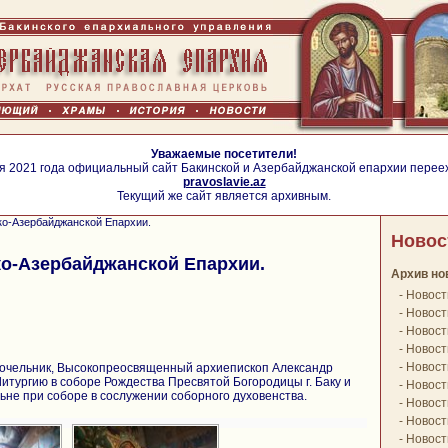
Уважаемые посетители!
я 2021 года официальный сайт Бакинской и Азербайджанской епархии перее
pravoslavie.az
Текущий же сайт является архивным.
ко-Азербайджанской Епархии.
Новос
о-Азербайджанской Епархии.
Архив но
-
Новост
-
Новост
-
Новост
-
Новост
-
Новост
 сочельник, Высокопреосвященный архиепископ Александр
тургию в соборе Рождества Пресвятой Богородицы г. Баку и
-
Новост
ьне при соборе в сослужении соборного духовенства.
-
Новост
-
Новост
-
Новост