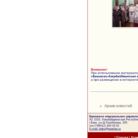
Внимание!
При использовании материалов
«Бакинско-Азербайджанская 
а при размещении в интернете
Архив новостей
Бакинское епархиальное управле
AZ 1010, Азербайджанская Республи
г.Баку, ул.Ш.Азизбекова, 205
тел.(+99412) 440-43-52
E-mail: baku@eparhia.ru
|
Епархия
|
Хра