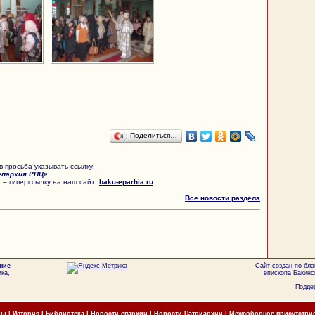
Поделиться…
 просьба указывать ссылку:
епархия РПЦ»
,
 – гиперссылку на наш сайт:
baku-eparhia.ru
Все новости раздела
ние
Сайт создан по бл
ка,
епископа Бакинс
Поддер
мы
|
История
|
Библиотека
|
Новости епархии
|
Новости Патриархии
|
Межсоборное присутстви