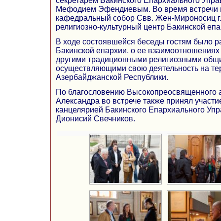
секретарем Бакинского Епархиального Упр
Мефодием Эфендиевым. Во время встречи г
кафедральный собор Свв. Жен-Мироносиц г
религиозно-культурный центр Бакинской епа
В ходе состоявшейся беседы гостям было р
Бакинской епархии, о ее взаимоотношениях 
другими традиционными религиозными общ
осуществляющими свою деятельность на те
Азербайджанской Республики.
По благословению Высокопреосвященного 
Александра во встрече также принял участ
канцелярией Бакинского Епархиального Уп
Дионисий Свечников.