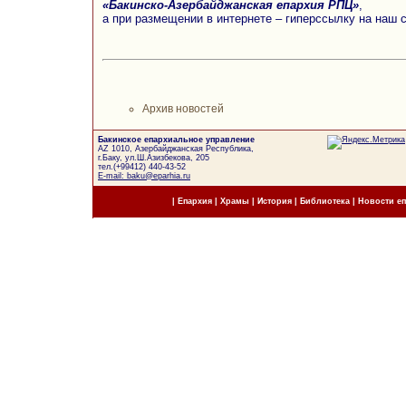
«Бакинско-Азербайджанская епархия РПЦ»
,
а при размещении в интернете – гиперссылку на наш 
Архив новостей
Бакинское епархиальное управление
AZ 1010, Азербайджанская Республика,
г.Баку, ул.Ш.Азизбекова, 205
тел.(+99412) 440-43-52
E-mail: baku@eparhia.ru
|
Епархия
|
Храмы
|
История
|
Библиотека
|
Новости е