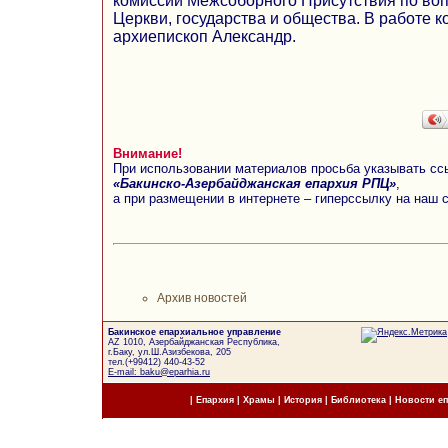
комиссии Межсоборного Присутствия по во
Церкви, государства и общества. В работе 
архиепископ Александр.
Внимание!
При использовании материалов просьба указывать сс
«Бакинско-Азербайджанская епархия РПЦ»
,
а при размещении в интернете – гиперссылку на наш 
Архив новостей
Бакинское епархиальное управление
AZ 1010, Азербайджанская Республика,
г.Баку, ул.Ш.Азизбекова, 205
тел.(+99412) 440-43-52
E-mail: baku@eparhia.ru
|
Епархия
|
Храмы
|
История
|
Библиотека
|
Новости е