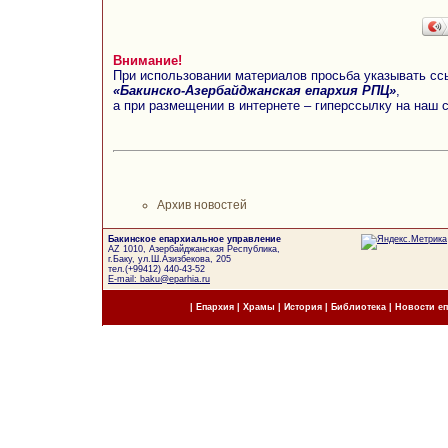
Внимание!
При использовании материалов просьба указывать сс
«Бакинско-Азербайджанская епархия РПЦ»
,
а при размещении в интернете – гиперссылку на наш 
Архив новостей
Бакинское епархиальное управление
AZ 1010, Азербайджанская Республика,
г.Баку, ул.Ш.Азизбекова, 205
тел.(+99412) 440-43-52
E-mail: baku@eparhia.ru
|
Епархия
|
Храмы
|
История
|
Библиотека
|
Новости е