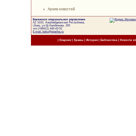
Архив новостей
Бакинское епархиальное управление
AZ 1010, Азербайджанская Республика,
г.Баку, ул.Ш.Азизбекова, 205
тел.(+99412) 440-43-52
E-mail: baku@eparhia.ru
|
Епархия
|
Храмы
|
История
|
Библиотека
|
Новости е