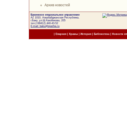
Архив новостей
Бакинское епархиальное управление
AZ 1010, Азербайджанская Республика,
г.Баку, ул.Ш.Азизбекова, 205
тел.(+99412) 440-43-52
E-mail: baku@eparhia.ru
|
Епархия
|
Храмы
|
История
|
Библиотека
|
Новости е