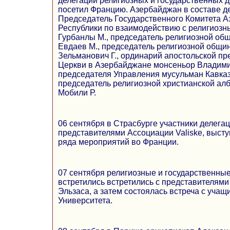
делегации религиозных и государственных
посетил Францию. Азербайджан в составе д
Председатель Государственного Комитета 
Республики по взаимодействию с религиоз
Гурбанлы М., председатель религиозной об
Евдаев М., председатель религиозной общи
Зельманович Г., ординарий апостольской п
Церкви в Азербайджане монсеньор Владими
председателя Управления мусульман Кавказ
председатель религиозной христианской ал
Мобили Р.
06 сентября в Страсбурге участники делегац
представителями Ассоциации Valiske, выст
ряда мероприятий во Франции.
07 сентября религиозные и государственны
встретились встретились с представителям
Эльзаса, а затем состоялась встреча с уча
Университета.