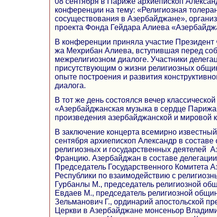
08 сентября в Париже архиепископ Алексан
конференции на тему: «Религиозная толеран
сосуществования в Азербайджане», организ
проекта Фонда Гейдара Алиева «Азербайдж
В конференции приняла участие Президент 
жа Мехрибан Алиева, вступившая перед со
межрелигиозном диалоге. Участники делегац
присутствующим о жизни религиозных общи
опыте построения и развития конструктивно
диалога.
В тот же день состоялся вечер классическо
«Азербайджанская музыка в сердце Парижа»
произведения азербайджанской и мировой к
В заключение концерта всемирно известный
сентября архиепископ Александр в составе
религиозных и государственных деятелей А
Францию. Азербайджан в составе делегаци
Председатель Государственного Комитета 
Республики по взаимодействию с религиоз
Гурбанлы М., председатель религиозной об
Евдаев М., председатель религиозной общи
Зельманович Г., ординарий апостольской п
Церкви в Азербайджане монсеньор Владими