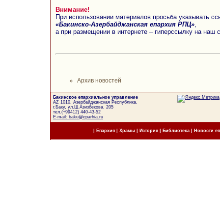
Внимание!
При использовании материалов просьба указывать сс
«Бакинско-Азербайджанская епархия РПЦ»
,
а при размещении в интернете – гиперссылку на наш 
Архив новостей
Бакинское епархиальное управление
AZ 1010, Азербайджанская Республика,
г.Баку, ул.Ш.Азизбекова, 205
тел.(+99412) 440-43-52
E-mail: baku@eparhia.ru
|
Епархия
|
Храмы
|
История
|
Библиотека
|
Новости е