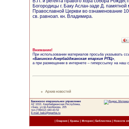
В.П. и регента правого хора собора Рождес
Богородицы г. Баку Аслан-заде Д. памятной
Православной Церкви во ознаменование 10
св. равноап. кн. Владимира.
Внимание!
При использовании материалов просьба указывать сс
«Бакинско-Азербайджанская епархия РПЦ»
,
а при размещении в интернете – гиперссылку на наш 
Архив новостей
Бакинское епархиальное управление
AZ 1010, Азербайджанская Республика,
г.Баку, ул.Ш.Азизбекова, 205
тел.(+99412) 440-43-52
E-mail: baku@eparhia.ru
|
Епархия
|
Храмы
|
История
|
Библиотека
|
Новости е