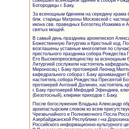
совершил всенощное бдение в соборе Рожд
Богородицы г. Баку.
За всенощным бдением на середину храма 
блж. старицы Матроны Московской с частиц
икона свв. праведных Богоотец Иоакима и А
святых мощей.
В самый день праздника архиепископ Алек
Божественную Литургию и Крестный ход. П
возглашены уставные многолетия по случа
престольного праздника собора Рождества 
Его Высокопреосвященству за всенощным 
Литургией сослужили настоятель кафедраль
Мироносиц г. Баку протоиерей Леонид Милты
кафедрального собора г. Баку архимандрит
настоятель собора Рождества Пресвятой Бог
протоиерей Антоний Долинин, настоятель х
г. Баку протоиерей Мефодий Эфендиев, кл
(Безотосный), клирики приходов г. Баку.
После богослужения Владыка Александр об
архипастырским словом ко всем присутству
Чрезвычайного и Полномочного Посла Росс
Азербайджанской Республике г-на Дорохина 
Российского информационно-культурного цен