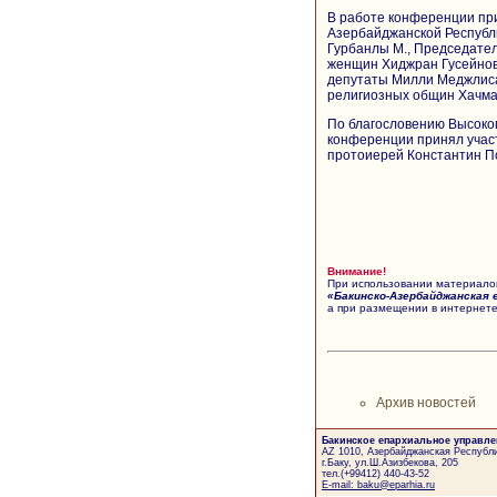
В работе конференции пр
Азербайджанской Республ
Гурбанлы М., Председател
женщин Хиджран Гусейнова
депутаты Милли Меджлиса
религиозных общин Хачма
По благословению Высоко
конференции принял участ
протоиерей Константин П
Внимание!
При использовании материалов
«Бакинско-Азербайджанская 
а при размещении в интернете
Архив новостей
Бакинское епархиальное управле
AZ 1010, Азербайджанская Республи
г.Баку, ул.Ш.Азизбекова, 205
тел.(+99412) 440-43-52
E-mail: baku@eparhia.ru