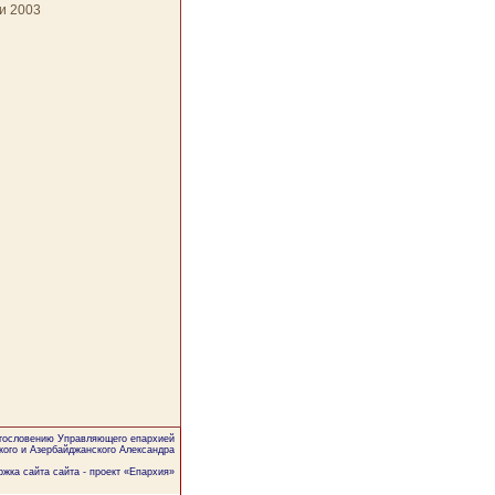
и 2003
агословению Управляющего епархией
кого и Азербайджанского Александра
жка сайта сайта - проект «
Епархия
»