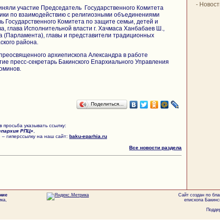
-
Новост
иняли участие Председатель Государственного Комитета
ики по взаимодействию с религиозными объединениями
ь Государственного Комитета по защите семьи, детей и
, глава Исполнительной власти г. Хачмаса Ханбабаев Ш.,
 (Парламента), главы и представители традиционных
ского района.
преосвященного архиепископа Александра в работе
ие пресс-секретарь Бакинского Епархиального Управления
оминов.
Поделиться…
 просьба указывать ссылку:
епархия РПЦ»
,
 – гиперссылку на наш сайт:
baku-eparhia.ru
Все новости раздела
ние
Сайт создан по бл
ка,
епископа Бакинс
Поддер