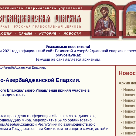
Уважаемые посетители!
я 2021 года официальный сайт Бакинской и Азербайджанской епархии перее
pravoslavie.az
Текущий же сайт является архивным.
ко-Азербайджанской Епархии.
Новос
о-Азербайджанской Епархии.
Архив но
-
Новост
ого Епархиального Управления принял участие в
 в единстве».
-
Новост
-
Новост
-
Новост
-
Новост
 была проведена конференция «Наша сила в единстве»,
-
Новост
одному Дню Мира. Мероприятие было организовано
-
Новост
ом Азербайджанской Республики по взаимодействию с
-
Новост
ями и Государственным Комитетом по защите семьи, детей и
-
Новост