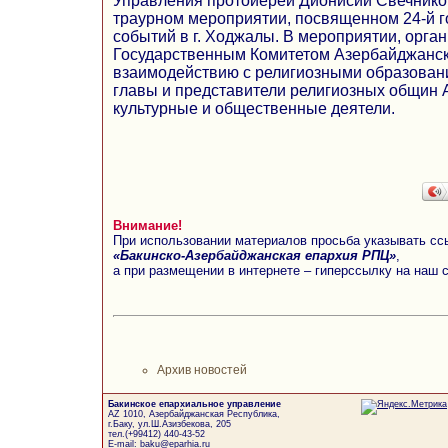
Управления протоиерей Дионисий Свечников
траурном мероприятии, посвященном 24-й г
событий в г. Ходжалы. В мероприятии, орга
Государственным Комитетом Азербайджанск
взаимодействию с религиозными образован
главы и представители религиозных общин 
культурные и общественные деятели.
Внимание!
При использовании материалов просьба указывать сс
«Бакинско-Азербайджанская епархия РПЦ»
,
а при размещении в интернете – гиперссылку на наш 
Архив новостей
Бакинское епархиальное управление
AZ 1010, Азербайджанская Республика,
г.Баку, ул.Ш.Азизбекова, 205
тел.(+99412) 440-43-52
E-mail: baku@eparhia.ru