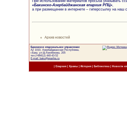
При использовании материалов просьба указывать сс
«Бакинско-Азербайджанская епархия РПЦ»
,
а при размещении в интернете – гиперссылку на наш 
Архив новостей
Бакинское епархиальное управление
AZ 1010, Азербайджанская Республика,
г.Баку, ул.Ш.Азизбекова, 205
тел.(+99412) 440-43-52
E-mail: baku@eparhia.ru
|
Епархия
|
Храмы
|
История
|
Библиотека
|
Новости е