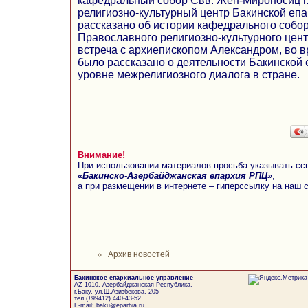
кафедральный собор Свв. Жен-Мироносиц г
религиозно-культурный центр Бакинской епа
рассказано об истории кафедрального собор
Православного религиозно-культурного цент
встреча с архиепископом Александром, во в
было рассказано о деятельности Бакинской 
уровне межрелигиозного диалога в стране.
Внимание!
При использовании материалов просьба указывать сс
«Бакинско-Азербайджанская епархия РПЦ»
,
а при размещении в интернете – гиперссылку на наш 
Архив новостей
Бакинское епархиальное управление
AZ 1010, Азербайджанская Республика,
г.Баку, ул.Ш.Азизбекова, 205
тел.(+99412) 440-43-52
E-mail: baku@eparhia.ru