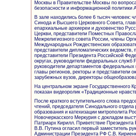
Москвы в Правительстве Москвы по вопрос
безопасности и информационной политики А.
В зале находились более 6 тысяч человек:
Синода и Высшего Церковного Совета, глав
епархиальные архиереи и духовенство Рус
Церкви, представители Поместных Правосл
Межрелигиозного совета России, члены Орг
Международных Рождественских образовате
представители дипломатических ведомств,
представители Президента Российской Фед
округах, руководители федеральных служб 
руководители департаментов федеральных 
главы регионов, ректоры и представители о
зарубежных вузов, директоры общеобразова
На центральном экране Государственного К
показан видеоролик «Традиционные нравст
После краткого вступительного слова предс
чтений, председателя Синодального отдела 
образования и катехизации митрополита Рос
Новочеркасского Меркурия с докладом выс
Патриарх Кирилл. Приветствие Президента
В.В. Путина огласил первый заместитель ру
Администрации Президента РФ С.В. Кириенк