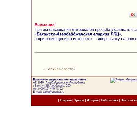
Внимание!
При использовании материалов просьба указывать сс
«Бакинско-Азербайджанская епархия РПЦ»
,
а при размещении в интернете – гиперссылку на наш 
Архив новостей
Бакинское епархиальное управление
AZ 1010, Азербайджанская Республика,
г.Баку, ул.Ш.Азизбекова, 205
тел.(+99412) 440-43-52
E-mail: baku@eparhia.ru
|
Епархия
|
Храмы
|
История
|
Библиотека
|
Новости е