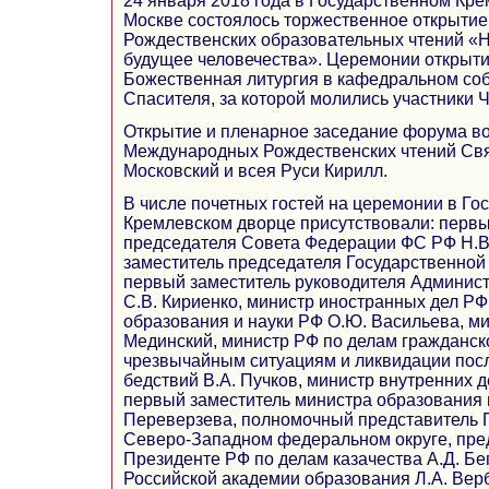
24 января 2018 года в Государственном Кр
Москве состоялось торжественное открыти
Рождественских образовательных чтений «
будущее человечества». Церемонии открыт
Божественная литургия в кафедральном со
Спасителя, за которой молились участники 
Открытие и пленарное заседание форума во
Международных Рождественских чтений Св
Московский и всея Руси Кирилл.
В числе почетных гостей на церемонии в Го
Кремлевском дворце присутствовали: первы
председателя Совета Федерации ФС РФ Н.В
заместитель председателя Государственной
первый заместитель руководителя Админис
С.В. Кириенко, министр иностранных дел РФ
образования и науки РФ О.Ю. Васильева, ми
Мединский, министр РФ по делам гражданск
чрезвычайным ситуациям и ликвидации пос
бедствий В.А. Пучков, министр внутренних д
первый заместитель министра образования и
Переверзева, полномочный представитель 
Северо-Западном федеральном округе, пре
Президенте РФ по делам казачества А.Д. Бе
Российской академии образования Л.А. Вер