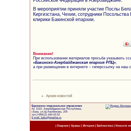
Российской Федерации в Азербайджане.
В мероприятии приняли участие Послы Бела
Киргизстана, Чехии, сотрудники Посольства
клирики Бакинской епархии.
Внимание!
При использовании материалов просьба указывать сс
«Бакинско-Азербайджанская епархия РПЦ»
,
а при размещении в интернете – гиперссылку на наш 
Архив новостей
Бакинское епархиальное управление
AZ 1010, Азербайджанская Республика,
г.Баку, ул.Ш.Азизбекова, 205
тел.(+99412) 440-43-52
E-mail: baku@eparhia.ru
|
Епархия
|
Храмы
|
История
|
Библиотека
|
Новости е