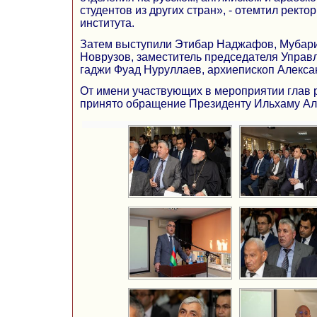
студентов из других стран», - отемтил рект
института.
Затем выступили Этибар Наджафов, Мубар
Новрузов, заместитель председателя Управ
гаджи Фуад Нуруллаев, архиепископ Алексан
От имени участвующих в мероприятии глав
принято обращение Президенту Ильхаму А