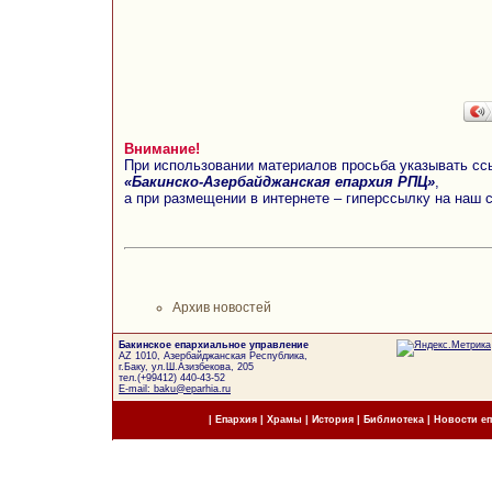
Внимание!
При использовании материалов просьба указывать сс
«Бакинско-Азербайджанская епархия РПЦ»
,
а при размещении в интернете – гиперссылку на наш 
Архив новостей
Бакинское епархиальное управление
AZ 1010, Азербайджанская Республика,
г.Баку, ул.Ш.Азизбекова, 205
тел.(+99412) 440-43-52
E-mail: baku@eparhia.ru
|
Епархия
|
Храмы
|
История
|
Библиотека
|
Новости е