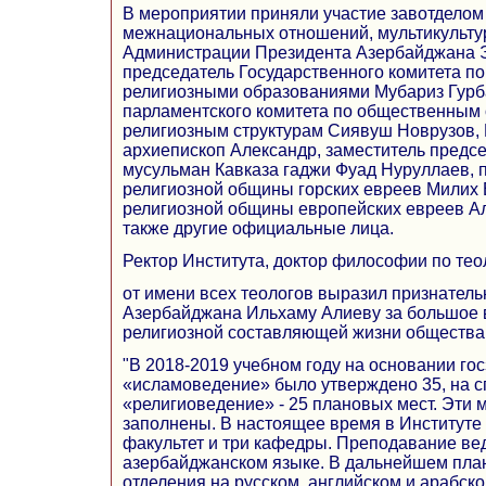
В мероприятии приняли участие завотделом
межнациональных отношений, мультикульту
Администрации Президента Азербайджана 
председатель Государственного комитета п
религиозными образованиями Мубариз Гурб
парламентского комитета по общественным
религиозным структурам Сиявуш Новрузов
архиепископ Александр, заместитель предс
мусульман Кавказа гаджи Фуад Нуруллаев, 
религиозной общины горских евреев Милих 
религиозной общины европейских евреев А
также другие официальные лица.
Ректор Института, доктор философии по те
от имени всех теологов выразил признатель
Азербайджана Ильхаму Алиеву за большое 
религиозной составляющей жизни общества
"В 2018-2019 учебном году на основании го
«исламоведение» было утверждено 35, на с
«религиоведение» - 25 плановых мест. Эти 
заполнены. В настоящее время в Институте
факультет и три кафедры. Преподавание ве
азербайджанском языке. В дальнейшем пла
отделения на русском, английском и арабско