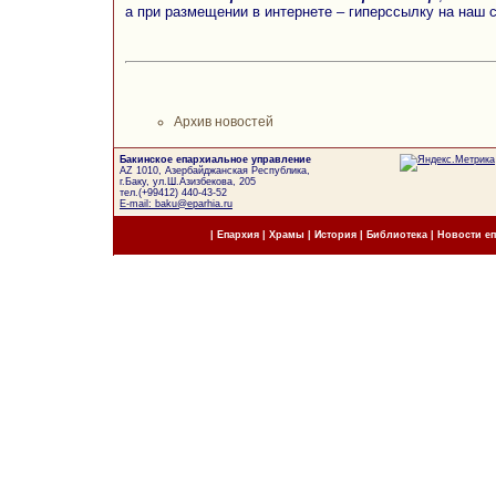
а при размещении в интернете – гиперссылку на наш 
Архив новостей
Бакинское епархиальное управление
AZ 1010, Азербайджанская Республика,
г.Баку, ул.Ш.Азизбекова, 205
тел.(+99412) 440-43-52
E-mail: baku@eparhia.ru
|
Епархия
|
Храмы
|
История
|
Библиотека
|
Новости е