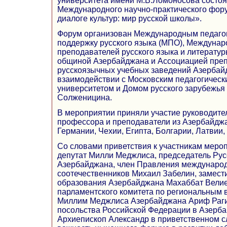
университета имени М.В.Ломоносова состоя
Международного научно-практического фор
диалоге культур: мир русской школы».
Форум организован Международным педаго
поддержку русского языка (МПО), Междуна
преподавателей русского языка и литерату
общиной Азербайджана и Ассоциацией пре
русскоязычных учебных заведений Азербай
взаимодействии с Московским педагогичес
университетом и Домом русского зарубежья
Солженицина.
В мероприятии приняли участие руководите
профессора и преподаватели из Азербайджа
Германии, Чехии, Египта, Болгарии, Латвии, 
Со словами приветствия к участникам меро
депутат Милли Меджлиса, председатель Ру
Азербайджана, член Правления международ
соотечественников Михаил Забелин, замест
образования Азербайджана Махаббат Велие
парламентского комитета по региональным 
Миллим Меджлиса Азербайджана Ариф Раги
посольства Российской Федерации в Азерба
Архиепископ Александр в приветственном с