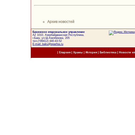
Архив новостей
Бакинское епархиальное управление
AZ 1010, Азербайджанская Республика,
г.Баку, ул.Ш.Азизбекова, 205
тел.(+99412) 440-43-52
E-mail: baku@eparhia.ru
|
Епархия
|
Храмы
|
История
|
Библиотека
|
Новости е