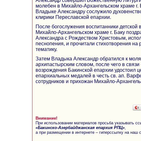
Александр совершил Божественную Литург
молебен в Михайло-Архангельском храме г. 
Владыке Александру сослужило духовенство
клирики Переславской епархии.
После богослужения воспитанники детской 
Михайло-Архангельском храме г. Баку позд
Александра с Рождеством Христовым, испо
песнопения, и прочитали стихотворения на
тематику.
Затем Владыка Александр обратился к мол
архипастырским словом, после чего в связи 
возрождения Бакинской епархии удостоил ц
епархиальных медалей в честь св. ап. Варф
сотрудников и прихожан Михайло-Архангельск
Внимание!
При использовании материалов просьба указывать сс
«Бакинско-Азербайджанская епархия РПЦ»
,
а при размещении в интернете – гиперссылку на наш 