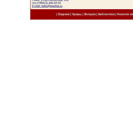
г.Баку, ул.Ш.Азизбекова, 205
тел.(+99412) 440-43-52
E-mail: baku@eparhia.ru
|
Епархия
|
Храмы
|
История
|
Библиотека
|
Новости е