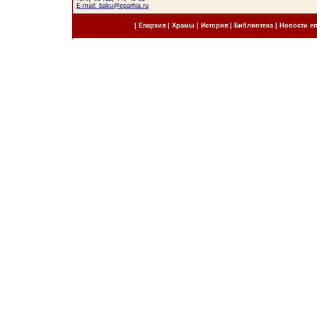
E-mail: baku@eparhia.ru
|
Епархия
|
Храмы
|
История
|
Библиотека
|
Новости е