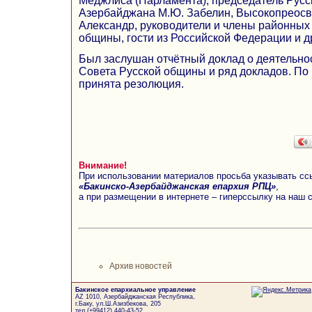
Меджлиса (Парламента), председатель Рус
Азербайджана М.Ю. Забелин, Высокопреос
Александр, руководители и члены районных
общины, гости из Российской Федерации и д
Был заслушан отчётный доклад о деятельно
Совета Русской общины и ряд докладов. По
принята резолюция.
Внимание!
При использовании материалов просьба указывать сс
«Бакинско-Азербайджанская епархия РПЦ»
,
а при размещении в интернете – гиперссылку на наш 
Архив новостей
Бакинское епархиальное управление
AZ 1010, Азербайджанская Республика,
г.Баку, ул.Ш.Азизбекова, 205
тел.(+99412) 440-43-52