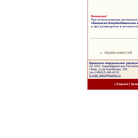
Внимание!
При использовании материалов
«Бакинско-Азербайджанская 
а при размещении в интернете
Архив новостей
Бакинское епархиальное управле
AZ 1010, Азербайджанская Республи
г.Баку, ул.Ш.Азизбекова, 205
тел.(+99412) 440-43-52
E-mail: baku@eparhia.ru
|
Епархия
|
Хра