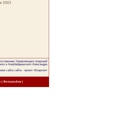
и 2003
агословению Управляющего епархией
кого и Азербайджанского Александра
жка сайта сайта - проект «
Епархия
»
е
|
Фотоальбом
|