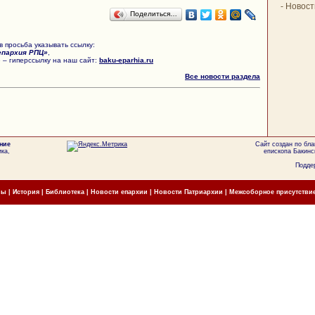
-
Новост
Поделиться…
 просьба указывать ссылку:
епархия РПЦ»
,
 – гиперссылку на наш сайт:
baku-eparhia.ru
Все новости раздела
ние
Сайт создан по бл
ка,
епископа Бакинс
Поддер
мы
|
История
|
Библиотека
|
Новости епархии
|
Новости Патриархии
|
Межсоборное присутстви