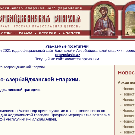
Уважаемые посетители!
я 2021 года официальный сайт Бакинской и Азербайджанской епархии перее
pravoslavie.az
Текущий же сайт является архивным.
ко-Азербайджанской Епархии.
Новос
о-Азербайджанской Епархии.
Архив но
-
Новост
оджалинской трагедии.
-
Новост
-
Новост
-
Новост
-
Новост
иепископ Александр принял участие в возложении венка по
 дня Ходжалинской трагедии. Траурное мероприятие возглавил
-
Новост
й Республики г-н Ильхам Алиев.
-
Новост
-
Новост
-
Новост