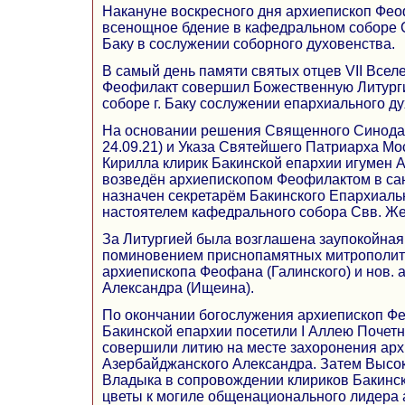
Накануне воскресного дня архиепископ Фе
всенощное бдение в кафедральном соборе С
Баку в сослужении соборного духовенства.
В самый день памяти святых отцев VII Всел
Феофилакт совершил Божественную Литург
соборе г. Баку сослужении епархиального д
На основании решения Священного Синода
24.09.21) и Указа Святейшего Патриарха Мо
Кирилла клирик Бакинской епархии игумен 
возведён архиепископом Феофилактом в са
назначен секретарём Бакинского Епархиаль
настоятелем кафедрального собора Свв. Жен
За Литургией была возглашена заупокойная 
поминовением приснопамятных митрополит
архиепископа Феофана (Галинского) и нов. 
Александра (Ищеина).
По окончании богослужения архиепископ Ф
Бакинской епархии посетили I Аллею Почетн
совершили литию на месте захоронения арх
Азербайджанского Александра. Затем Выс
Владыка в сопровождении клириков Бакинс
цветы к могиле общенационального лидера