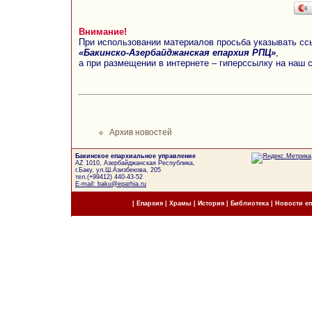
Внимание!
При использовании материалов просьба указывать сс
«Бакинско-Азербайджанская епархия РПЦ»
,
а при размещении в интернете – гиперссылку на наш 
Архив новостей
Бакинское епархиальное управление
AZ 1010, Азербайджанская Республика,
г.Баку, ул.Ш.Азизбекова, 205
тел.(+99412) 440-43-52
E-mail: baku@eparhia.ru
|
Епархия
|
Храмы
|
История
|
Библиотека
|
Новости е