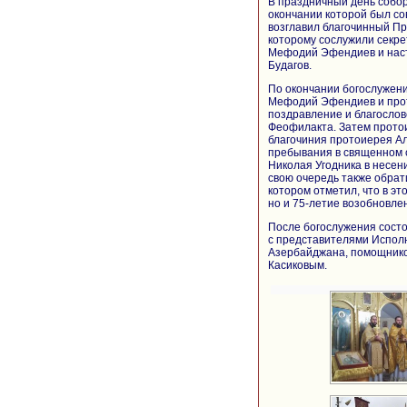
В праздничный день собо
окончании которой был с
возглавил благочинный Пр
которому сослужили секр
Мефодий Эфендиев и насто
Будагов.
По окончании богослужени
Мефодий Эфендиев и прот
поздравление и благосло
Феофилакта. Затем прото
благочиния протоиерея Ал
пребывания в священном 
Николая Угодника в несен
свою очередь также обрат
котором отметил, что в эт
но и 75-летие возобновле
После богослужения состо
с представителями Исполн
Азербайджана, помощнико
Касиковым.