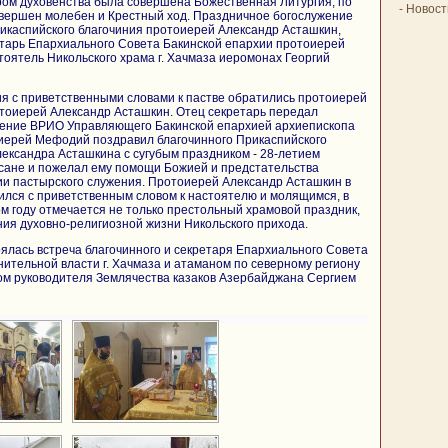
ром духовенства была совершена Божественная Литургия, по
-
Новост
овершен молебен и Крестный ход. Праздничное богослужение
икаспийского благочиния протоиерей Александр Асташкин,
етарь Епархиального Совета Бакинской епархии протоиерей
ятель Никольского храма г. Хачмаза иеромонах Георгий
я с приветственными словами к пастве обратились протоиерей
оиерей Александр Асташкин. Отец секретарь передал
вение ВРИО Управляющего Бакинской епархией архиепископа
иерей Мефодий поздравил благочинного Прикаспийского
ександра Асташкина с сугубым праздником - 28-летием
сане и пожелал ему помощи Божией и предстательства
ии пастырского служения. Протоиерей Александр Асташкин в
ился с приветственным словом к настоятелю и молящимся, в
ом году отмечается не только престольный храмовой праздник,
ния духовно-религиозной жизни Никольского прихода.
ялась встреча благочинного и секретаря Епархиального Совета
ительной власти г. Хачмаза и атаманом по северному региону
м руководителя Землячества казаков Азербайджана Сергием