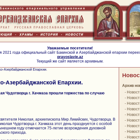
Уважаемые посетители!
я 2021 года официальный сайт Бакинской и Азербайджанской епархии перее
pravoslavie.az
Текущий же сайт является архивным.
ко-Азербайджанской Епархии.
Новос
о-Азербайджанской Епархии.
Архив но
-
Новост
ая Чудотворца г. Хачмаза прошли торжества по случаю
-
Новост
-
Новост
-
Новост
-
Новост
 святителя Николая, архиепископа Мир Ликийских, Чудотворца. В
-
Новост
иколая Чудотворца г. Хачмаза этот день празднуется с особой
-
Новост
 нынешнем году отмечается 75-летие возрождения духовной
-
Новост
ского прихода.
-
Новост