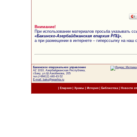
Внимание!
При использовании материалов просьба указывать сс
«Бакинско-Азербайджанская епархия РПЦ»
,
а при размещении в интернете – гиперссылку на наш 
Бакинское епархиальное управление
AZ 1010, Азербайджанская Республика,
г.Баку, ул.Ш.Азизбекова, 205
тел.(+99412) 440-43-52
E-mail: baku@eparhia.ru
|
Епархия
|
Храмы
|
История
|
Библиотека
|
Новости е