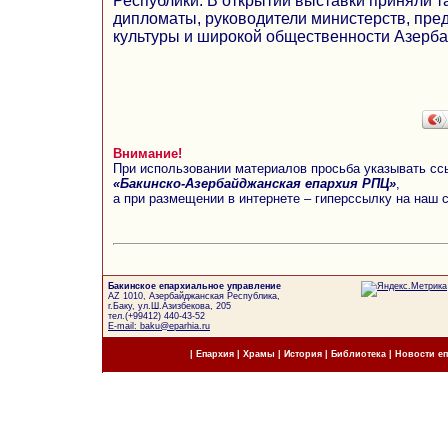
Республики. В открытии выставки приняли т
дипломаты, руководители министерств, пред
культуры и широкой общественности Азерб
Внимание!
При использовании материалов просьба указывать сс
«Бакинско-Азербайджанская епархия РПЦ»
,
а при размещении в интернете – гиперссылку на наш 
Бакинское епархиальное управление
AZ 1010, Азербайджанская Республика,
г.Баку, ул.Ш.Азизбекова, 205
тел.(+99412) 440-43-52
E-mail: baku@eparhia.ru
|
Епархия
|
Храмы
|
История
|
Библиотека
|
Новости е