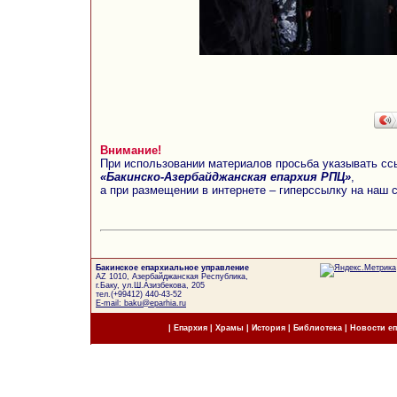
Внимание!
При использовании материалов просьба указывать сс
«Бакинско-Азербайджанская епархия РПЦ»
,
а при размещении в интернете – гиперссылку на наш 
Бакинское епархиальное управление
AZ 1010, Азербайджанская Республика,
г.Баку, ул.Ш.Азизбекова, 205
тел.(+99412) 440-43-52
E-mail: baku@eparhia.ru
|
Епархия
|
Храмы
|
История
|
Библиотека
|
Новости е