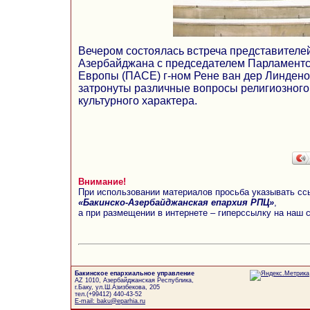
Вечером состоялась встреча представителе
Азербайджана с председателем Парламентс
Европы (ПАСЕ) г-ном Рене ван дер Линдено
затронуты различные вопросы религиозного
культурного характера.
Внимание!
При использовании материалов просьба указывать сс
«Бакинско-Азербайджанская епархия РПЦ»
,
а при размещении в интернете – гиперссылку на наш 
Бакинское епархиальное управление
AZ 1010, Азербайджанская Республика,
г.Баку, ул.Ш.Азизбекова, 205
тел.(+99412) 440-43-52
E-mail: baku@eparhia.ru