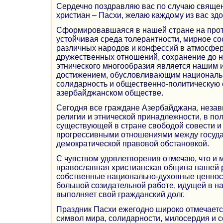
Сердечно поздравляю вас по случаю свяще
христиан – Пасхи, желаю каждому из вас здо
Сформировавшаяся в нашей стране на прот
устойчивая среда толерантности, мирное с
различных народов и конфессий в атмосфер
дружественных отношений, сохранение до н
этнического многообразия является нашим 
достижением, обусловливающим националь
солидарность и общественно-политическую 
азербайджанском обществе.
Сегодня все граждане Азербайджана, незави
религии и этнической принадлежности, в по
существующей в стране свободой совести и
прогрессивными отношениями между госуда
демократической правовой обстановкой.
С чувством удовлетворения отмечаю, что и
православная христианская община нашей р
собственные национально-духовные ценност
большой созидательной работе, идущей в н
выполняет свой гражданский долг.
Праздник Пасхи ежегодно широко отмечаетс
символ мира, солидарности, милосердия и с