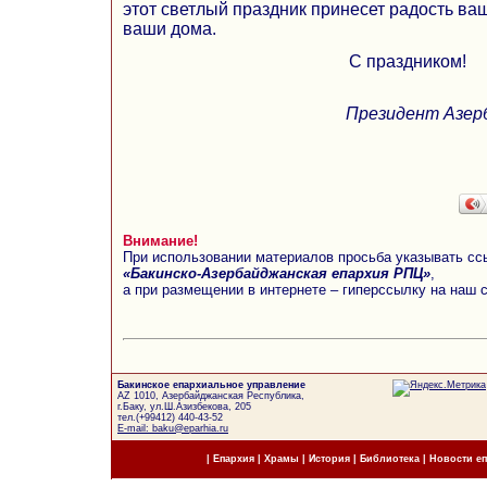
этот светлый праздник принесет радость ва
ваши дома.
С праздником!
Президент Азер
Внимание!
При использовании материалов просьба указывать сс
«Бакинско-Азербайджанская епархия РПЦ»
,
а при размещении в интернете – гиперссылку на наш 
Бакинское епархиальное управление
AZ 1010, Азербайджанская Республика,
г.Баку, ул.Ш.Азизбекова, 205
тел.(+99412) 440-43-52
E-mail: baku@eparhia.ru
|
Епархия
|
Храмы
|
История
|
Библиотека
|
Новости е