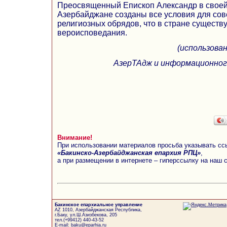
Преосвященный Епископ Александр в своей 
Азербайджане созданы все условия для с
религиозных обрядов, что в стране существ
вероисповедания.
(использов
АзерТАдж и информационно
Внимание!
При использовании материалов просьба указывать сс
«Бакинско-Азербайджанская епархия РПЦ»
,
а при размещении в интернете – гиперссылку на наш 
Бакинское епархиальное управление
AZ 1010, Азербайджанская Республика,
г.Баку, ул.Ш.Азизбекова, 205
тел.(+99412) 440-43-52
E-mail: baku@eparhia.ru