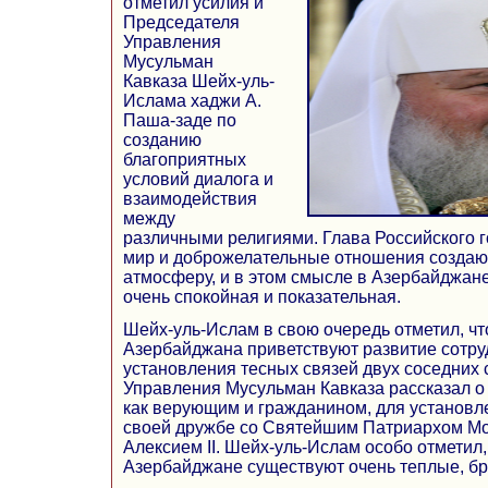
отметил усилия и
Председателя
Управления
Мусульман
Кавказа Шейх-уль-
Ислама хаджи А.
Паша-заде по
созданию
благоприятных
условий диалога и
взаимодействия
между
различными религиями. Глава Российского г
мир и доброжелательные отношения создаю
атмосферу, и в этом смысле в Азербайджан
очень спокойная и показательная.
Шейх-уль-Ислам в свою очередь отметил, чт
Азербайджана приветствуют развитие сотру
установления тесных связей двух соседних 
Управления Мусульман Кавказа рассказал о
как верующим и гражданином, для установле
своей дружбе со Святейшим Патриархом Мо
Алексием II. Шейх-уль-Ислам особо отметил
Азербайджане существуют очень теплые, бр