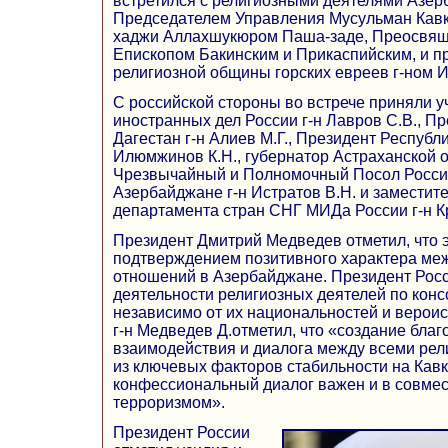
встретился с религиозными деятелями Азер
Председателем Управления Мусульман Кав
хаджи Аллахшукюром Паша-заде, Преосвя
Епископом Бакинским и Прикаспийским, и п
религиозной общины горских евреев г-ном 
С российской стороны во встрече приняли у
иностранных дел России г-н Лавров С.В., П
Дагестан г-н Алиев М.Г., Президент Республ
Илюмжинов К.Н., губернатор Астраханской об
Чрезвычайный и Полномочный Посол Росси
Азербайджане г-н Истратов В.Н. и заместит
департамента стран СНГ МИДа России г-н Кр
Президент Дмитрий Медведев отметил, что э
подтверждением позитивного характера м
отношений в Азербайджане. Президент Росс
деятельности религиозных деятелей по кон
независимо от их национальностей и вероис
г-н Медведев Д.отметил, что «создание бла
взаимодействия и диалога между всеми рел
из ключевых факторов стабильности на Кавка
конфессиональный диалог важен и в совмес
терроризмом».
Президент России