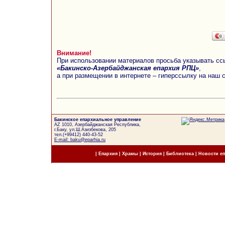
Внимание!
При использовании материалов просьба указывать сс
«Бакинско-Азербайджанская епархия РПЦ»
,
а при размещении в интернете – гиперссылку на наш 
Бакинское епархиальное управление
AZ 1010, Азербайджанская Республика,
г.Баку, ул.Ш.Азизбекова, 205
тел.(+99412) 440-43-52
E-mail: baku@eparhia.ru
|
Епархия
|
Храмы
|
История
|
Библиотека
|
Новости е