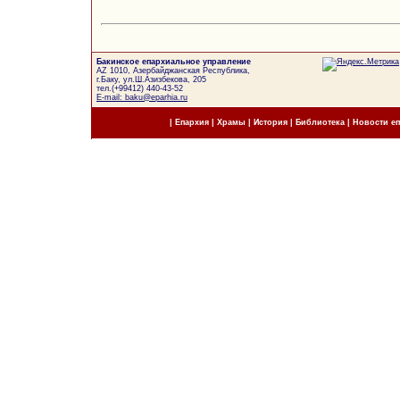
Бакинское епархиальное управление
AZ 1010, Азербайджанская Республика,
г.Баку, ул.Ш.Азизбекова, 205
тел.(+99412) 440-43-52
E-mail: baku@eparhia.ru
|
Епархия
|
Храмы
|
История
|
Библиотека
|
Новости е