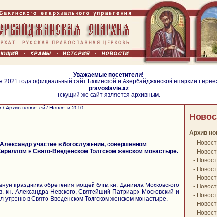
Уважаемые посетители!
я 2021 года официальный сайт Бакинской и Азербайджанской епархии перее
pravoslavie.az
Текущий же сайт является архивным.
и
/
Архив новостей
/
Новости 2010
Новос
Архив но
-
Новост
Александр участие в богослужении, совершенном
ириллом в Свято-Введенском Толгском женском монастыре.
-
Новост
-
Новост
-
Новост
-
Новост
канун праздника обретения мощей блгв. кн. Даниила Московского
-
Новост
в. кн. Александра Невского, Святейший Патриарх Московский и
-
Новост
л утреню в Свято-Введенском Толгском женском монастыре.
-
Новост
-
Новост