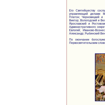
Его Святейшеству сосл
управляющий делами Мо
Платон; Черновицкий и 
Виктор; Вологодский и Ве
Ярославский и Ростовск
Административного секре
Евлогий; Иваново-Возне
Александр; Рыбинский Вен
По окончании богослуж
Первосвятительским слов