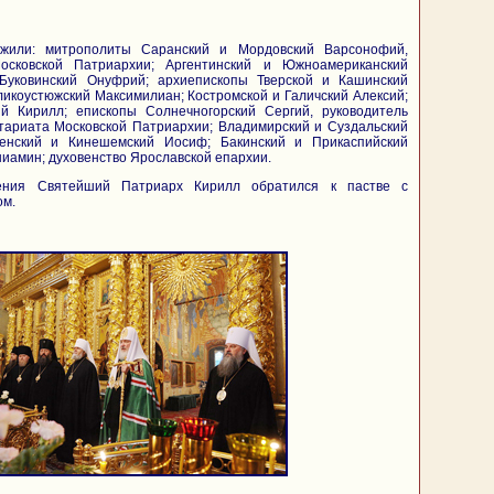
ужили: митрополиты Саранский и Мордовский Варсонофий,
сковской Патриархии; Аргентинский и Южноамериканский
Буковинский Онуфрий; архиепископы Тверской и Кашинский
ликоустюжский Максимилиан; Костромской и Галичский Алексий;
ий Кирилл; епископы Солнечногорский Сергий, руководитель
тариата Московской Патриархии; Владимирский и Суздальский
сенский и Кинешемский Иосиф; Бакинский и Прикаспийский
иамин; духовенство Ярославской епархии.
ения Святейший Патриарх Кирилл обратился к пастве с
ом.