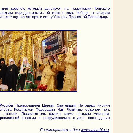
для девочек, который действует на территории Толгского
ладыка передал расписной ковш в виде лебедя, а сестрам
выполненную из янтаря, и икону Успения Пресвятой Богородицы.
Русской Православной Церкви Святейший Патриарх Кирилл
спорта Российской Федерации И.Е. Левитина орденом прп.
I степени. Предстоятель вручил также награды мирянам,
ославской епархии и потрудившимся в деле воссоздания
По материалам сайта
www.patriarhia.ru