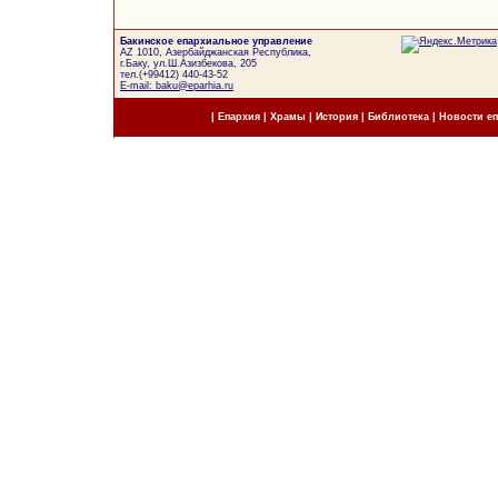
Бакинское епархиальное управление
AZ 1010, Азербайджанская Республика,
г.Баку, ул.Ш.Азизбекова, 205
тел.(+99412) 440-43-52
E-mail: baku@eparhia.ru
|
Епархия
|
Храмы
|
История
|
Библиотека
|
Новости е