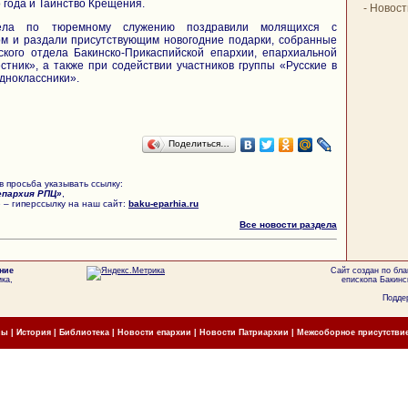
 года и Таинство Крещения.
-
Новост
дела по тюремному служению поздравили молящихся с
м и раздали присутствующим новогодние подарки, собранные
кого отдела Бакинско-Прикаспийской епархии, епархиальной
стник», а также при содействии участников группы «Русские в
дноклассники».
Поделиться…
 просьба указывать ссылку:
епархия РПЦ»
,
 – гиперссылку на наш сайт:
baku-eparhia.ru
Все новости раздела
ние
Сайт создан по бл
ка,
епископа Бакинс
Поддер
мы
|
История
|
Библиотека
|
Новости епархии
|
Новости Патриархии
|
Межсоборное присутстви