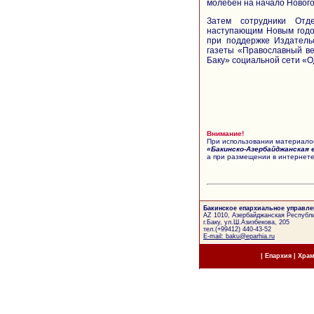
молебен на начало Нового
Затем сотрудники От
наступающим Новым годо
при поддержке Издательс
газеты «Православный ве
Баку» социальной сети «О
Внимание!
При использовании материалов
«Бакинско-Азербайджанская 
а при размещении в интернете
Бакинское епархиальное управле
AZ 1010, Азербайджанская Республи
г.Баку, ул.Ш.Азизбекова, 205
тел.(+99412) 440-43-52
E-mail: baku@eparhia.ru
|
Епархия
|
Хра