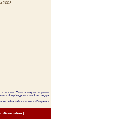
и 2003
агословению Управляющего епархией
кого и Азербайджанского Александра
жка сайта сайта - проект «
Епархия
»
е
|
Фотоальбом
|