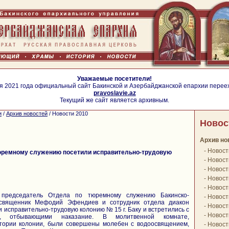
Уважаемые посетители!
я 2021 года официальный сайт Бакинской и Азербайджанской епархии перее
pravoslavie.az
Текущий же сайт является архивным.
и
/
Архив новостей
/
Новости 2010
Новос
Архив но
-
Новост
юремному служению посетили исправительно-трудовую
-
Новост
-
Новост
-
Новост
-
Новост
, председатель Отдела по тюремному служению Бакинско-
-
Новост
 священник Мефодий Эфендиев и сотрудник отдела диакон
-
Новост
 исправительно-трудовую колонию № 15 г. Баку и встретились с
-
Новост
и, отбывающими наказание. В молитвенной комнате,
тории колонии, были совершены молебен с водоосвящением,
-
Новост