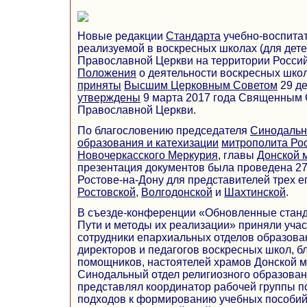
Новые редакции
Стандарта
учебно-воспитат
реализуемой в воскресных школах (для дете
Православной Церкви на территории Росси
Положения
о деятельности воскресных школ
приняты
Высшим Церковным Советом
29 де
утверждены
9 марта 2017 года Священным 
Православной Церкви.
По благословению председателя
Синодально
образования и катехизации
митрополита Рос
Новочеркасского Меркурия
, главы
Донской 
презентация документов была проведена 27
Ростове-на-Дону для представителей трех е
Ростовской
,
Волгодонской
и
Шахтинской
.
В съезде-конференции «Обновленные станд
Пути и методы их реализации» приняли учас
сотрудники епархиальных отделов образова
директоров и педагогов воскресных школ, б
помощников, настоятелей храмов Донской м
Синодальный отдел религиозного образован
представлял координатор рабочей группы п
подходов к формированию учебных пособий