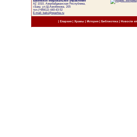
Бакинское епархиальное управление
AZ 1010, Азербайджанская Республика,
г.Баку, ул.Ш.Азизбекова, 205
тел.(+99412) 440-43-52
E-mail: baku@eparhia.ru
|
Епархия
|
Храмы
|
История
|
Библиотека
|
Новости е