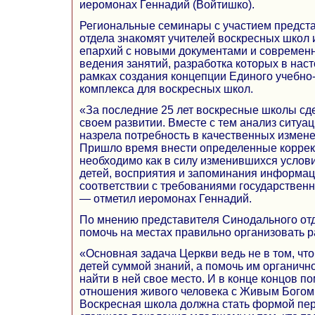
иеромонах Геннадий (Войтишко).
Региональные семинары с участием предст
отдела знакомят учителей воскресных школ 
епархий с новыми документами и современ
ведения занятий, разработка которых в нас
рамках создания концепции Единого учебно
комплекса для воскресных школ.
«За последние 25 лет воскресные школы сде
своем развитии. Вместе с тем анализ ситуац
назрела потребность в качественных измене
Пришло время внести определенные коррек
необходимо как в силу изменившихся услови
детей, восприятия и запоминания информаци
соответствии с требованиями государствен
— отметил иеромонах Геннадий.
По мнению представителя Синодального отд
помочь на местах правильно организовать р
«Основная задача Церкви ведь не в том, чт
детей суммой знаний, а помочь им органично
найти в ней свое место. И в конце концов п
отношения живого человека с Живым Богом,
Воскресная школа должна стать формой пер