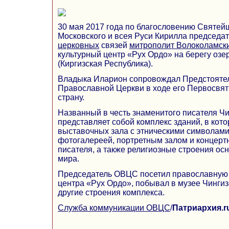
30 мая 2017 года по благословению Святей
Московского и всея Руси Кирилла председа
церковных
связей
митрополит Волоколамск
культурный центр «Рух Ордо» на берегу озе
(Киргизская Республика).
Владыка Иларион сопровождал Предстояте
Православной Церкви в ходе его Первосвят
страну.
Названный в честь знаменитого писателя Ч
представляет собой комплекс зданий, в кот
выставочных зала с этническими символами
фотогалереей, портретным залом и концерт
писателя, а также религиозные строения о
мира.
Председатель ОВЦС посетил православную 
центра «Рух Ордо», побывал в музее Чинги
другие строения комплекса.
Служба коммуникации ОВЦС
/
Патриархия.r