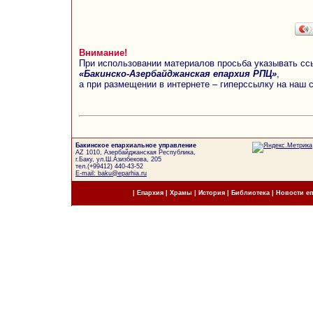
Внимание!
При использовании материалов просьба указывать сс
«Бакинско-Азербайджанская епархия РПЦ»
,
а при размещении в интернете – гиперссылку на наш 
Бакинское епархиальное управление
AZ 1010, Азербайджанская Республика,
г.Баку, ул.Ш.Азизбекова, 205
тел.(+99412) 440-43-52
E-mail: baku@eparhia.ru
|
Епархия
|
Храмы
|
История
|
Библиотека
|
Новости е