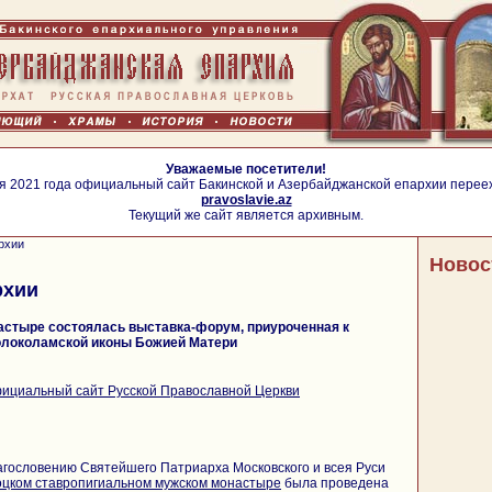
Уважаемые посетители!
я 2021 года официальный сайт Бакинской и Азербайджанской епархии перее
pravoslavie.az
Текущий же сайт является архивным.
рхии
Новос
рхии
стыре состоялась выставка-форум, приуроченная к
олоколамской иконы Божией Матери
ициальный сайт Русской Православной Церкви
лагословению Святейшего Патриарха Московского и всея Руси
цком ставропигиальном мужском монастыре
была проведена