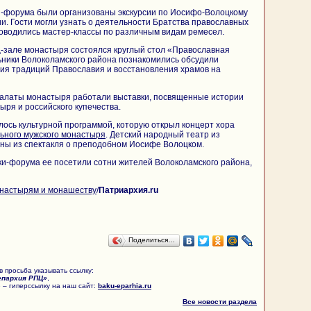
и-форума были организованы экскурсии по Иосифо-Волоцкому
. Гости могли узнать о деятельности Братства православных
оводились мастер-классы по различным видам ремесел.
ц-зале монастыря состоялся круглый стол «Православная
ьники Волоколамского района познакомились обсудили
ия традиций Православия и восстановления храмов на
алаты монастыря работали выставки, посвященные истории
ря и российского купечества.
ось культурной программой, которую открыл концерт хора
ьного мужского монастыря
. Детский народный театр из
ены из спектакля о преподобном Иосифе Волоцком.
ки-форума ее посетили сотни жителей Волоколамского района,
настырям и монашеству
/
Патриархия.ru
Поделиться…
 просьба указывать ссылку:
епархия РПЦ»
,
 – гиперссылку на наш сайт:
baku-eparhia.ru
Все новости раздела