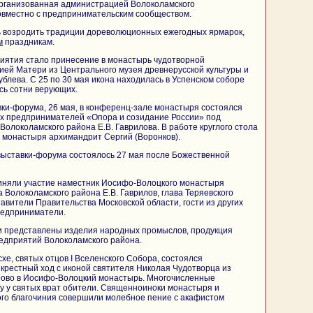
организованная администрацией Волоколамского
овместно с предпринимательским сообществом.
ь возродить традиции дореволюционных ежегодных ярмарок,
м
праздникам.
ятия стало принесение в монастырь чудотворной
ей Матери из Центрального музея древнерусской культуры и
ублева. С 25 по 30 мая икона находилась в Успенском соборе
ись сотни верующих.
ки-форума, 26 мая, в конференц-зале монастыря состоялся
ых предпринимателей «Опора и созидание России» под
Волоколамского района Е.В. Гаврилова. В работе круглого стола
 монастыря архимандрит Сергий (Воронков).
выставки-форума состоялось 27 мая после Божественной
иняли участие наместник Иосифо-Волоцкого монастыря
 Волоколамского района Е.В. Гаврилов, глава Теряевского
тавители Правительства Московской области, гости из других
редприниматели.
и представлены изделия народных промыслов, продукция
едприятий Волоколамского района.
хе, святых отцов I Вселенского Собора, состоялся
рестный ход с иконой святителя Николая Чудотворца из
ирово в Иосифо-Волоцкий монастырь. Многочисленные
у у святых врат обители. Священноиноки монастыря и
ого благочиния совершили молебное пение с акафистом