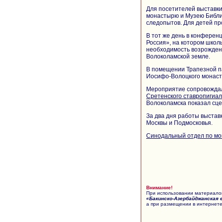
Для посетителей выставк
монастырю и Музею Библии
следопытов. Для детей пр
В тот же день в конферен
Россия», на котором школ
необходимость возрожден
Волоколамской земле.
В помещении Трапезной п
Иосифо-Волоцкого монасты
Мероприятие сопровождал
Сретенского ставропигиал
Волоколамска показал сц
За два дня работы выстав
Москвы и Подмосковья.
Синодальный отдел по мо
Внимание!
При использовании материалов
«Бакинско-Азербайджанская 
а при размещении в интернете