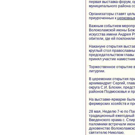
первая выставка-форум, 
муниципального района с
Организаторы ставят цел
приуроченных к
церковны
Важным событием меропри
Волоколамской иконы Божи
искусства имени Андрея Р
обители, где ей поклонил
Накануне открытия выстав
круглый стол православн
председательством главы 
принял участие наместник
Торжественное открытие 
литургии.
В церемонии открытия пр
архимандрит Сергий, глава
округа С.И. Блохин, предс
районов Подмосковья и п
На выставке-ярмарке был
фермерских хозяйств и пр
28 мая, Неделю 7-ю по Пас
традиционный ежегодный к
Введенского храма с. Сп
паломники встречали икон
духовенство Волоколамск
святителю Николаю.