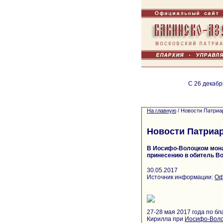
С 26 декабр
На главную
/
Новости Патриа
Новости Патриа
В Иосифо-Волоцком мона
принесению в обитель В
30.05.2017
Источник информации:
Оф
27-28 мая 2017 года по б
Кирилла при
Иосифо-Воло