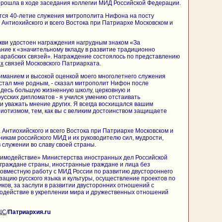
рошла в ходе заседания коллегии МИД Российской Федерации.
тся 40-летие служения митрополита Нифона на посту
Антиохийского и всего Востока при Патриархе Московском и
кви удостоен награждения нагрудным знаком «За
ние к «значительному вкладу в развитие традиционно
арабских связей». Награждение состоялось по представлению
ых
связей Московского Патриархата.
иманием и высокой оценкой моего многолетнего служения
 стал мне родным, - сказал митрополит Нифон после
здесь большую жизненную школу, церковную и
русских дипломатов - я учился умению отстаивать
 уважать мнение других. Я всегда восхищался вашим
иотизмом, тем, как вы с великим достоинством защищаете
Антиохийского и всего Востока при Патриархе Московском и
никам российского МИД и их руководителю сил, мудрости,
 служении во славу своей страны.
аимодействие» Министерства иностранных дел Российской
граждане страны, иностранные граждане и лица без
совместную работу с МИД России по развитию двустороннего
зацию русского языка и культуры, осуществление проектов по
ков, за заслуги в развитии двусторонних отношений с
содействие в укреплении мира и дружественных отношений
ЦС
/
Патриархия.ru