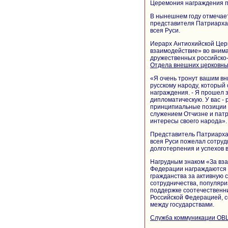
Церемония награждения п
В нынешнем году отмечае
представителя Патриарха 
всея Руси.
Иерарх Антиохийской Цер
взаимодействие» во внима
дружественных российско-
Отдела внешних
церковн
«Я очень тронут вашим вн
русскому народу, который
награждения. - Я прошел 
дипломатическую. У вас - 
принципиальные позиции и
служением Отчизне и патр
интересы своего народа».
Представитель Патриарха 
всея Руси пожелал сотруд
долготерпения и успехов в
Нагрудным знаком «За вз
Федерации награждаются 
гражданства за активную 
сотрудничества, популяри
поддержке соотечественни
Российской Федерацией, 
между государствами.
Служба коммуникации ОВ