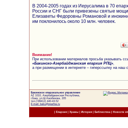
В 2004-2005 годах из Иерусалима в 70 епар
России и СНГ были привезены святые мощи
Елизаветы Федоровны Романовой и инокини
им поклонилось около 10 млн. человек.
Внимание!
При использовании материалов просьба указывать сс
«Бакинско-Азербайджанская епархия РПЦ»
,
а при размещении в интернете – гиперссылку на наш 
Бакинское епархиальное управление
AZ 1010, Азербайджанская Республика,
г.Баку, ул.Ш.Азизбекова, 205
тел.(+99412) 440-43-52
E-mail: baku@eparhia.ru
|
Епархия
|
Храмы
|
История
|
Библиотека
|
Новости е