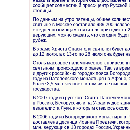
назад впервые в истории
были доставлены 
сообщает совместный пресс-центр Русской 
столицы.
По данным на утро пятницы, общее количес
святыне в Москве составило 989 200 человек
ежедневно к мощам святителя приходит от 25
верующих, можно сказать, что сегодня буде
рубеж.
В храме Христа Спасителя святыня будет до
до 12 июля, а с 13-го по 28 июля она будет 
Столь массовое паломничество к привезенн
святыням происходило и ранее. Так, за вре
и других российских городах пояса Богород
году из Ватопедского монастыря на Афоне,
более 3,5 млн. человек, в том числе высшие
государства.
В 2007 году из русского Свято-Пантелеимо
в Россию, Белоруссию и на Украину достави
евангелиста Луки, к которым стеклось окол
В 2006 году из Богородицкого монастыря в
доставлена десница Иоанна Предтечи, кото
млн. верующих в 18 городах России, Украин