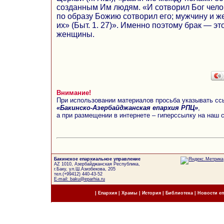
созданным Им людям. «И сотворил Бог чело
по образу Божию сотворил его; мужчину и 
их» (Быт. 1. 27)». Именно поэтому брак — э
женщины.
Внимание!
При использовании материалов просьба указывать сс
«Бакинско-Азербайджанская епархия РПЦ»
,
а при размещении в интернете – гиперссылку на наш 
Бакинское епархиальное управление
AZ 1010, Азербайджанская Республика,
г.Баку, ул.Ш.Азизбекова, 205
тел.(+99412) 440-43-52
E-mail: baku@eparhia.ru
|
Епархия
|
Храмы
|
История
|
Библиотека
|
Новости е