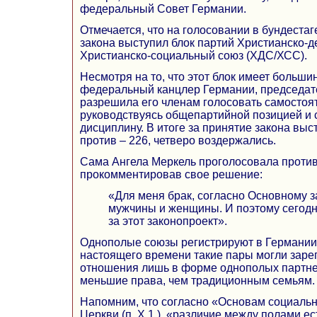
федеральный Совет Германии.
Отмечается, что на голосовании в бундестаг
закона выступил блок партий Христианско-д
Христианско-социальный союз (ХДС/ХСС).
Несмотря на то, что этот блок имеет большин
федеральный канцлер Германии, председат
разрешила его членам голосовать самостоят
руководствуясь общепартийной позицией и
дисциплину. В итоге за принятие закона выс
против – 226, четверо воздержались.
Сама Ангела Меркель проголосовала против
прокомментировав свое решение:
«Для меня брак, согласно Основному за
мужчины и женщины. И поэтому сегодн
за этот законопроект».
Однополые союзы регистрируют в Германии с
настоящего времени такие пары могли заре
отношения лишь в форме однополых партнер
меньшие права, чем традиционным семьям.
Напомним, что согласно «Основам социальн
Церкви (п. Х.1.), «различие между полами е