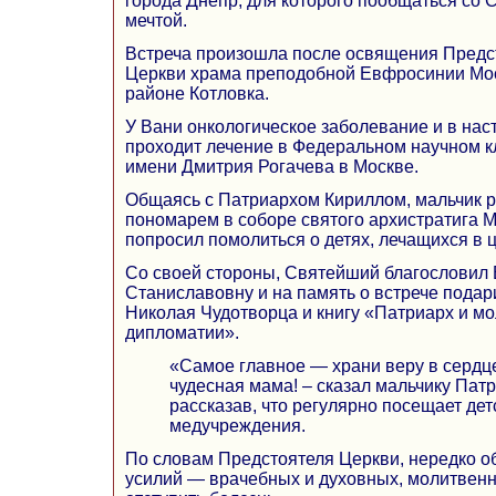
города Днепр, для которого пообщаться со
мечтой.
Встреча произошла после освящения Предс
Церкви храма преподобной Евфросинии Мос
районе Котловка.
У Вани онкологическое заболевание и в на
проходит лечение в Федеральном научном к
имени Дмитрия Рогачева в Москве.
Общаясь с Патриархом Кириллом, мальчик ра
пономарем в соборе святого архистратига 
попросил помолиться о детях, лечащихся в 
Со своей стороны, Святейший благословил
Станиславовну и на память о встрече подар
Николая Чудотворца и книгу «Патриарх и мо
дипломатии».
«Самое главное — храни веру в сердце
чудесная мама! – сказал мальчику Пат
рассказав, что регулярно посещает дет
медучреждения.
По словам Предстоятеля Церкви, нередко 
усилий — врачебных и духовных, молитвенн