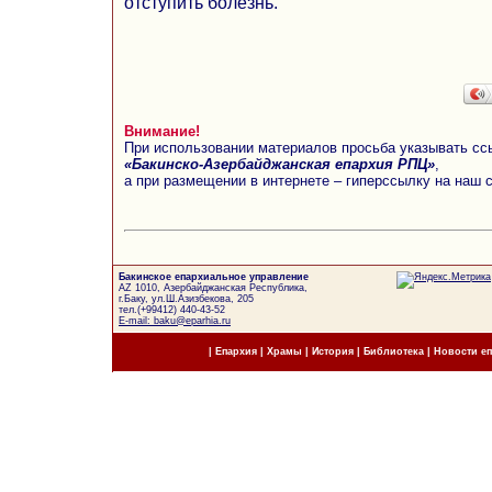
отступить болезнь.
Внимание!
При использовании материалов просьба указывать сс
«Бакинско-Азербайджанская епархия РПЦ»
,
а при размещении в интернете – гиперссылку на наш 
Бакинское епархиальное управление
AZ 1010, Азербайджанская Республика,
г.Баку, ул.Ш.Азизбекова, 205
тел.(+99412) 440-43-52
E-mail: baku@eparhia.ru
|
Епархия
|
Храмы
|
История
|
Библиотека
|
Новости е