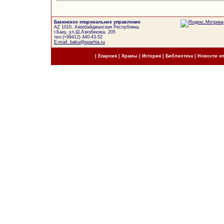
Бакинское епархиальное управление
AZ 1010, Азербайджанская Республика,
г.Баку, ул.Ш.Азизбекова, 205
тел.(+99412) 440-43-52
E-mail: baku@eparhia.ru
|
Епархия
|
Храмы
|
История
|
Библиотека
|
Новости е