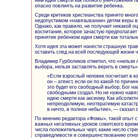
ним идеи смерти как полного уничтожения л
опасно повлиять на развитие ребенка.
Среди критиков христианства принято много 
недопустимом «навязывании» детям веры в 
Однако, как правило, не получает никакой о
воспитание, которое зачастую предполагает
принятие ребенком идеи смерти как тотальн
Хотя идея эта может нанести страшную трав
оставить след на всей последующей жизни ч
Владимир Гурболиков отметил, что «нельзя 
выбора, нельзя заставлять верить в смерть»
«Если взрослый человек посчитает в ко
он – атеист, если он по какой-то причин
это будет его свободный выбор, Бог на
свободными создал. Но не нужно навя
идею смерти как аксиому. Как абсолют
непреодолимую, неотвратимую катас
в ничто, в полное небытие», — сказал о
По мнению редактора «Фомы», такой опыт с
важных негативных уроков советского врем
числа положительных черт, какие несло стр
справедливости и совершенствованию отн